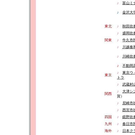
♪
富山ミ
♪
金沢大
東北
♪
秋田吹
♪
盛岡吹
関東
♪
牛久市
♪
川越奏
♪
川崎吹
♪
不動岡
♪
東京ウ
東京
トラ
♪
武蔵村
♪
大津シ
関西
賀）
♪
尼崎市
♪
西宮市
四国
♪
鏡野吹
九州
♪
春日市
海外
♪
日本ク