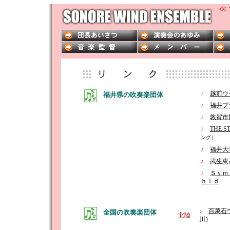
♪
越前ウ
福井県の吹奏楽団体
♪
福井ブ
♪
敦賀市
♪
THE S
ング）
♪
福井大
♪
武生東
♪
Ｓｙｍ
ｈｉｄ
♪
百萬石
全国の吹奏楽団体
北陸
川）