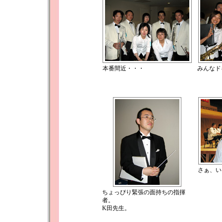
本番間近・・・
みんなド
さぁ、い
ちょっぴり緊張の面持ちの指揮
者。
K田先生。