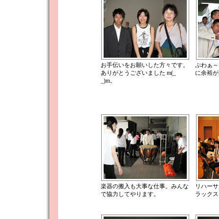
お手伝いをお願いした方々です。
ぷわぁ～
ありがとうございました m(_
に余裕が
_)m。
楽器の搬入も大事な仕事。みんな
リハーサ
で協力してやります。
ラックス