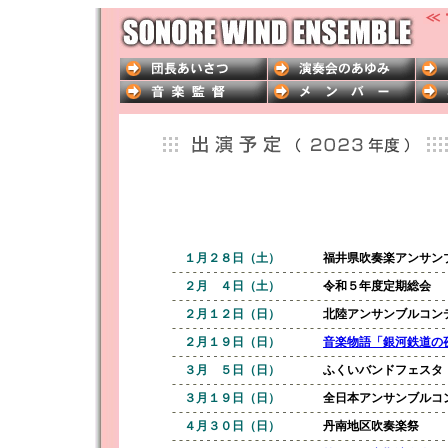
１月２８日（
土
）
福井県吹奏楽アンサン
２月 ４日（
土
）
令和５年度定期総会
２月１２日（日）
北陸アンサンブルコン
２月１９日（日）
音楽物語「銀河鉄道の
３月 ５日（日）
ふくいバンドフェスタ
３月１９日（日）
全日本アンサンブルコ
４月３０日（日）
丹南地区吹奏楽祭