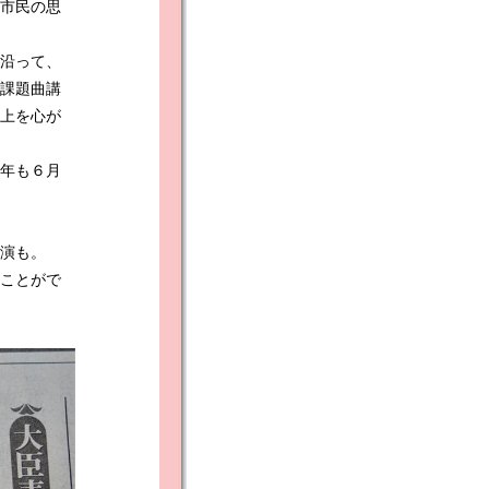
市民の思
沿って、
課題曲講
上を心が
年も６月
演も。
ことがで