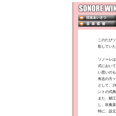
このたびソ
彰していた
ソノーレは
式において
い思いのも
有志の方々
として、2
ントの式典
また、鯖江
し、吹奏楽
特に、設立