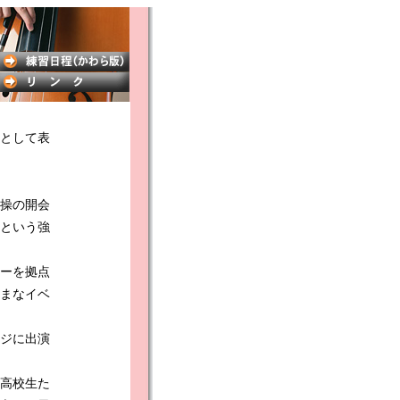
として表
操の開会
という強
ーを拠点
ざまなイベ
ジに出演
高校生た