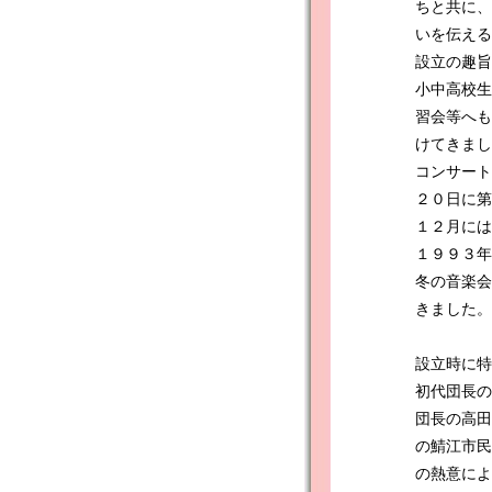
ちと共に、
いを伝える
設立の趣旨
小中高校生
習会等へも
けてきまし
コンサート
２０日に第
１２月には
１９９３年
冬の音楽会
きました。
設立時に特
初代団長の
団長の高田
の鯖江市民
の熱意によ