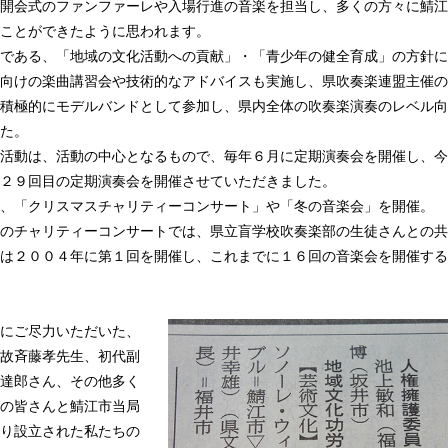
開会式のファンファーレや入場行進の音楽を担当し、多くの方々に鯖江
ことができたように思われます。
である、「地域の文化活動への貢献」・「青少年の健全育成」の方針に
向けの楽曲講習会や技術的なアドバイスも実施し、県吹奏楽連盟主催の
積極的にモデルバンドとして参加し、県内全体の吹奏楽演奏のレベル向
た。
活動は、活動の中心となるもので、毎年６月に定期演奏会を開催し、今
２９回目の定期演奏会を開催させていただきました。
、「クリスマスチャリティーコンサート」や「冬の音楽会」を開催。
のチャリティーコンサートでは、県立盲学校吹奏楽部の生徒さんとの共
は２００４年に第１回を開催し、これまでに１６回の音楽会を開催する
にご尽力いただいた、
故斉藤孝先生、初代副
達郎さん、その他多く
の皆さんと鯖江市当局
り設立された私たちの